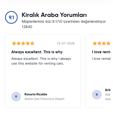
Kiralık Araba Yorumları
9.1
Müşterilerimiz bizi 9.1/10 üzerinden değerlendiriyor
12840
13-07-2026
Always excellent. This is why
I love renta
Always excellent. This is why I always
I love rental 
use this website for renting cars.
Brile
Rosario Ricalde
B
Alamo
R
Alamo San Francisco Airport
Airpo