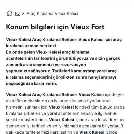
Ev
Araç Kiralama Vieux Kalesi
Konum bilgileri için Vieux Fort
Vieux Kalesi
Araç Kiralama Rehberi
Vieux Kalesi
için araç
kiralama uzman merkezi.
En önde gelen
Vieux Kalesi
araç kiralama
acentelerinin tarifelerini görüntülüyoruz ve sizin gerçek
zamanlı araç seçmenizi ve rezervasyon
yapmanızı sağlıyoruz. Tarifeleri karşılaştırıp yerel araç
kiralama seçeneklerini gördükten sonra hangi arabayı
seçeceğinize karar verin.
Vieux Kalesi
Araç Kiralama Rehberi
Vieux Kalesi
içinde yer
alan tüm mekanlarda en iyi araç kiralama fiyatlarını ve
hizmetini sunmak için
Vieux Kalesi
içindeki tüm büyük araba
kiralama şirketleri ve yerel acentelerin hepsiyle ilgilenir.Bu
şekilde müşterilerimiz
Vieux Kalesi
içinde araç kiralarken her
zaman en iyi tarifleri ve en iyi hizmeti alacaklarını biliyorlar. 3
dakikada tarifelerimizi karşılaştırın ve
Vieux Kalesi
içinde