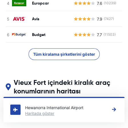
Europcar
7.6
(10239)
Avis
7.9
(7427)
Budget
7.7
(11503)
Tüm kiralama şirketlerini göster
Vieux Fort içindeki kiralık araç
konumlarının haritası
Vieux Fort içindeki başlıca araç kiralama yerlerimizi görün
Hewanorra International Airport
Haritada göster