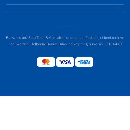
Bu web sitesi EasyTerra B.V.'ye aittir ve onun tarafından işletilmektedir ve
Leeuwarden, Hollanda Ticaret Odası'na kayıtlıdır, numarası 01104443