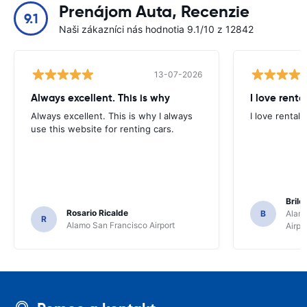
Prenájom Auta, Recenzie
9.1
Naši zákazníci nás hodnotia 9.1/10 z 12842
13-07-2026
Always excellent. This is why
I love renta
Always excellent. This is why I always
I love rental 
use this website for renting cars.
Brile
Rosario Ricalde
B
Alamo
R
Alamo San Francisco Airport
Airpo