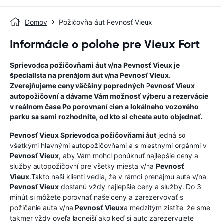
Domov
Požičovňa áut Pevnosť Vieux
Informácie o polohe pre Vieux Fort
Sprievodca požičovňami áut v/na
Pevnosť Vieux
je
špecialista na prenájom áut v/na
Pevnosť Vieux
.
Zverejňujeme ceny väčšiny popredných
Pevnosť Vieux
autopožičovní a dávame Vám možnosť výberu a rezervácie
v reálnom čase Po porovnaní cien a lokálneho vozového
parku sa sami rozhodnite, od kto si chcete auto objednať.
Pevnosť Vieux
Sprievodca požičovňami áut
jedná so
všetkými hlavnými autopožičovňami a s miestnymi orgánmi v
Pevnosť Vieux
, aby Vám mohol ponúknuť najlepšie ceny a
služby autopožičovní pre všetky miesta v/na
Pevnosť
Vieux
.Takto naši klienti vedia, že v rámci prenájmu auta v/na
Pevnosť Vieux
dostanú vždy najlepšie ceny a služby. Do 3
minút si môžete porovnať naše ceny a zarezervovať si
požičanie auta v/na
Pevnosť Vieux
a medzitým zistíte, že sme
takmer vždy oveľa lacnejší ako keď si auto zarezervujete