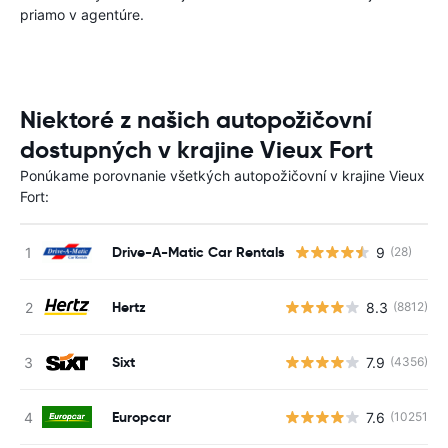
priamo v agentúre.
Niektoré z našich autopožičovní
dostupných v krajine Vieux Fort
Ponúkame porovnanie všetkých autopožičovní v krajine Vieux
Fort:
Drive-A-Matic Car Rentals
9
(28)
Hertz
8.3
(8812)
Sixt
7.9
(4356)
Europcar
7.6
(10251)