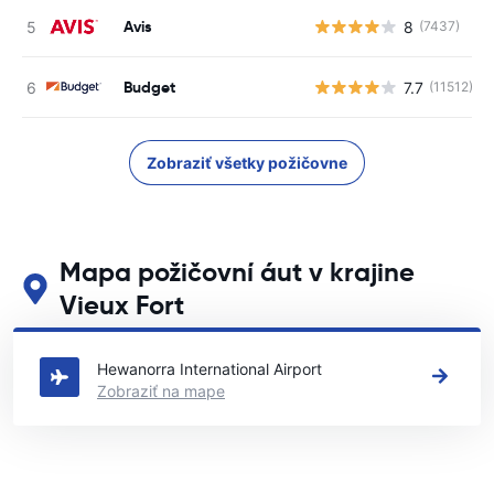
Avis
8
(7437)
Budget
7.7
(11512)
Zobraziť všetky požičovne
Mapa požičovní áut v krajine
Vieux Fort
Pozrite si naše hlavné požičovne áut v krajine Vieux Fort
Hewanorra International Airport
Zobraziť na mape