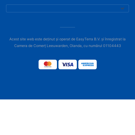
Acest site web este deținut și operat de EasyTerra B.V. și înregistrat la
Camera de Comerț Leeuwarden, Olanda, cu numărul 01104443