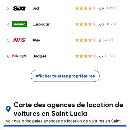
Sixt
7.9
(4356)
Au
Europcar
7.6
(10251)
Avis
8
(7437)
Au
Budget
7.7
(11512)
Au
Afficher tous les propriétaires
Carte des agences de location de
voitures en Saint Lucia
Voir nos principales agences de location de voitures en Saint
Lucia