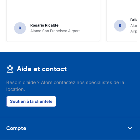
Brile
Rosario Ricalde
B
Alamo
R
Alamo San Francisco Airport
Airpo
Aide et contact
Besoin d'aide ? Alors contactez nos spécialistes de la
location.
Soutien à la clientèle
Compte