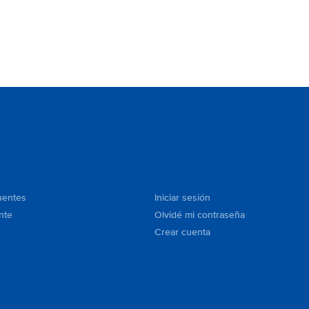
uentes
Iniciar sesión
nte
Olvidé mi contraseña
Crear cuenta