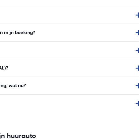
an mijn boeking?
AL)?
ing, wat nu?
jn huurauto