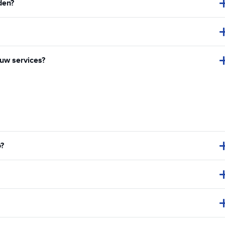
den?
 uw services?
o?